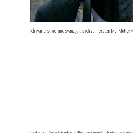
Ich war erst vierundzwanzig, als ich zum ersten Mal Mutter 
Und doch fühlte ich mich in diesem Augenblick nicht wie ein