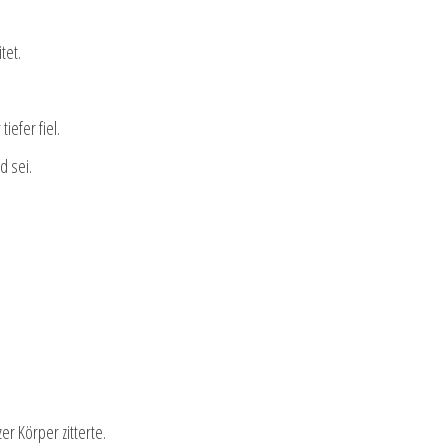
tet.
iefer fiel.
d sei.
er Körper zitterte.