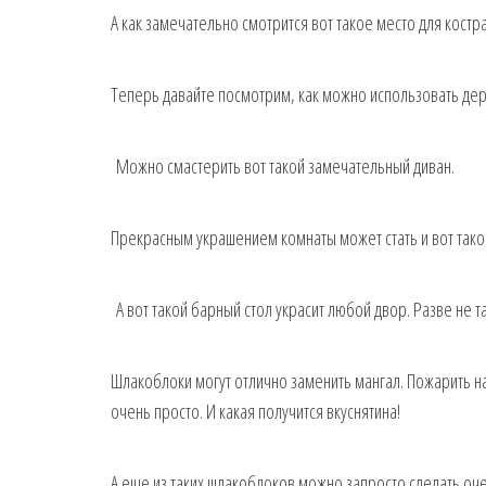
А как замечательно смотрится вот такое место для костра
Теперь давайте посмотрим, как можно использовать де
Можно смастерить вот такой замечательный диван.
Прекрасным украшением комнаты может стать и вот тако
А вот такой барный стол украсит любой двор. Разве не та
Шлакоблоки могут отлично заменить мангал. Пожарить 
очень просто. И какая получится вкуснятина!
А еще из таких шлакоблоков можно запросто сделать оч