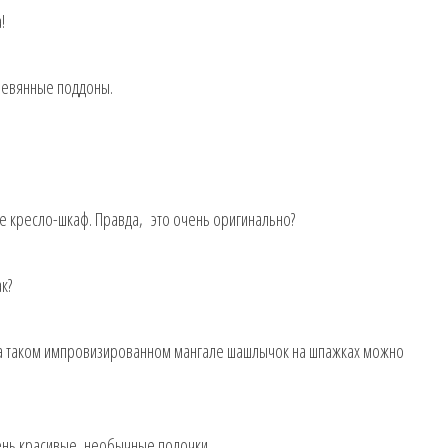
!
ревянные поддоны.
е кресло-шкаф. Правда, это очень оригинально?
к?
на таком импровизированном мангале шашлычок на шпажках можно
ень красивые, необычные полочки.