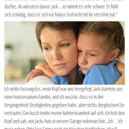
dachte, du wüsstest davon. Jack … er nimmt es sehr schwer. Er fühlt
sich schuldig, dass er sich vor Marys Tod nicht mit ihr versöhnt hat.“
Ich nickte fassungslos, mein Kopf war wie leergefegt. Jack stammte aus
einer konservativen Familie, und ich wusste, dass es in der
Vergangenheit Streitigkeiten gegeben hatte, aber nichts dergleichen! Ein
vertrautes Geräusch lenkte meine Aufmerksamkeit auf sich. Ich hob den
Kopf und sah, wie Jacks Auto in unsere Garage nebenan fuhr. „Ich … ich
muss gehen. Bitte lass Emma noch ein bisschen hierbleiben, okay?“