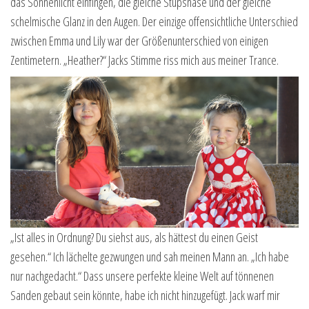
das Sonnenlicht einfingen, die gleiche Stupsnase und der gleiche
schelmische Glanz in den Augen. Der einzige offensichtliche Unterschied
zwischen Emma und Lily war der Größenunterschied von einigen
Zentimetern. „Heather?“ Jacks Stimme riss mich aus meiner Trance.
„Ist alles in Ordnung? Du siehst aus, als hättest du einen Geist
gesehen.“ Ich lächelte gezwungen und sah meinen Mann an. „Ich habe
nur nachgedacht.“ Dass unsere perfekte kleine Welt auf tönnenen
Sanden gebaut sein könnte, habe ich nicht hinzugefügt. Jack warf mir