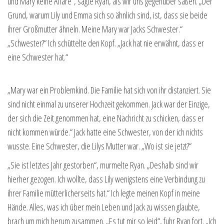
und Mary keine Affäre“, sagte Ryan, als wir uns gegenüber saßen. „Der
Grund, warum Lily und Emma sich so ähnlich sind, ist, dass sie beide
ihrer Großmutter ähneln. Meine Mary war Jacks Schwester.“
„Schwester?“ Ich schüttelte den Kopf. „Jack hat nie erwähnt, dass er
eine Schwester hat.“
„Mary war ein Problemkind. Die Familie hat sich von ihr distanziert. Sie
sind nicht einmal zu unserer Hochzeit gekommen. Jack war der Einzige,
der sich die Zeit genommen hat, eine Nachricht zu schicken, dass er
nicht kommen würde.“ Jack hatte eine Schwester, von der ich nichts
wusste. Eine Schwester, die Lilys Mutter war. „Wo ist sie jetzt?“
„Sie ist letztes Jahr gestorben“, murmelte Ryan. „Deshalb sind wir
hierher gezogen. Ich wollte, dass Lily wenigstens eine Verbindung zu
ihrer Familie mütterlicherseits hat.“ Ich legte meinen Kopf in meine
Hände. Alles, was ich über mein Leben und Jack zu wissen glaubte,
brach um mich herum zusammen. „Es tut mir so leid“, fuhr Ryan fort. „Ich