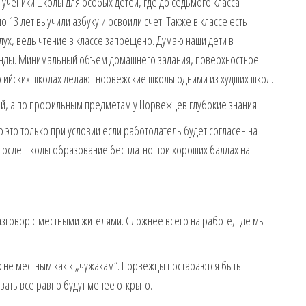
 ученики школы для особых детей, где до седьмого класса
 13 лет выучили азбуку и освоили счет. Также в классе есть
лух, ведь чтение в классе запрещено. Думаю наши дети в
кинды. Минимальный объем домашнего задания, поверхностное
ссийских школах делают норвежские школы одними из худших школ.
ятий, а по профильным предметам у Норвежцев глубокие знания.
о это только при условии если работодатель будет согласен на
 после школы образование бесплатно при хороших баллах на
азговор с местными жителями. Сложнее всего на работе, где мы
к не местным как к „чужакам“. Норвежцы постараются быть
ать все равно будут менее открыто.