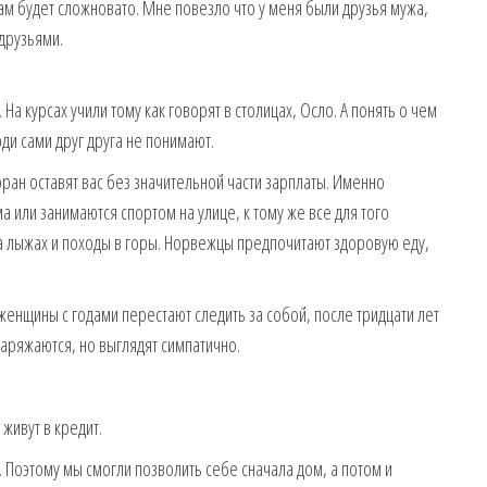
ам будет сложновато. Мне повезло что у меня были друзья мужа,
 друзьями.
 На курсах учили тому как говорят в столицах, Осло. А понять о чем
ди сами друг друга не понимают.
оран оставят вас без значительной части зарплаты. Именно
или занимаются спортом на улице, к тому же все для того
а лыжах и походы в горы. Норвежцы предпочитают здоровую еду,
енщины с годами перестают следить за собой, после тридцати лет
аряжаются, но выглядят симпатично.
 живут в кредит.
. Поэтому мы смогли позволить себе сначала дом, а потом и