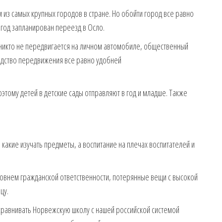
из самых крупных городов в стране. Но обойти город все равно
 год запланирован переезд в Осло.
и никто не передвигается на личном автомобиле, общественный
едство передвижения все равно удобней
этому детей в детские сады отправляют в год и младше. Также
 какие изучать предметы, а воспитание на плечах воспитателей и
овнем гражданской ответственности, потерянные вещи с высокой
цу.
 сравнивать Норвежскую школу с нашей российской системой