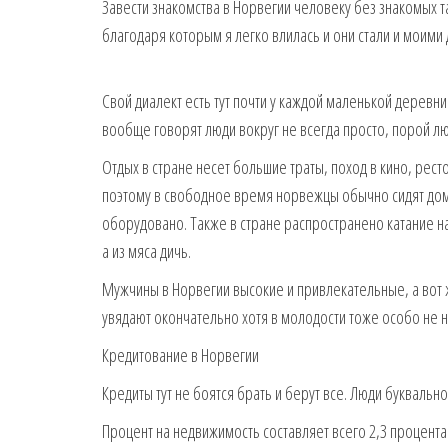
Завести знакомства в Норвегии человеку без знакомых т
благодаря которым я легко влилась и они стали и моими
Свой диалект есть тут почти у каждой маленькой деревни.
вообще говорят люди вокруг не всегда просто, порой лю
Отдых в стране несет большие траты, поход в кино, рест
поэтому в свободное время норвежцы обычно сидят дома 
оборудовано. Также в стране распространено катание н
а из мяса дичь.
Мужчины в Норвегии высокие и привлекательные, а вот ж
увядают окончательно хотя в молодости тоже особо не н
Кредитование в Норвегии
Кредиты тут не боятся брать и берут все. Люди буквально
Процент на недвижимость составляет всего 2,3 процента