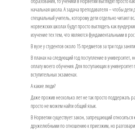
образования, то ученики в Норвегии выглядят просто как
начальная школа. А задача преподавателя – чтобы дети до
специальный учитель, которому дети отдельно читают вс
норвежских школах будут просто выглядеть как вундер
изучение тех тем, что являются фундаментальными в ро
В вузе у студентов около 15 предметов за три года зан
В планах на следующий год поступление в университет, н
оплату моего обучения. Для поступающих в университет
вступительных экзаменах.
А какие люди?
Даже прожив несколько лет не так просто поддержать р
просто не можем найти общий язык.
В Норвегии существует закон, запрещающий относиться 
дружелюбными по отношению к приезжим, но разговарив