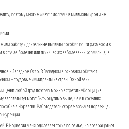
едиту, поэтому многие живут с долгами в миллионы крон и не
ниями
ье или работу и длительные выплаты пособия почти размером в
м в случае болезни или психических заболеваний кормильца, в
очное и Западное Осло. В Западном в основном обитают
очном – трудовые иммигранты из стран Южной Азии.
ии ценят любой труд поэтому можно встретить уборщиц из
у зарплаты тут могут быть ощутимо выше, чем в соседних
а пособие в Норвегии. Работодатель скорее возьмёт норвежца,
онкуренции.
юдей. В Норвегии меня одолевает тоска по семье, но возвращаться