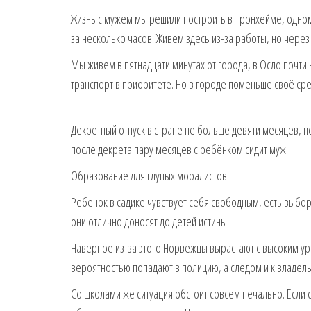
Жизнь с мужем мы решили построить в Тронхейме, одном 
за несколько часов. Живем здесь из-за работы, но через
Мы живем в пятнадцати минутах от города, в Осло почт
транспорт в приоритете. Но в городе поменьше своё ср
Декретный отпуск в стране не больше девяти месяцев, по
после декрета пару месяцев с ребёнком сидит муж.
Образование для глупых моралистов
Ребенок в садике чувствует себя свободным, есть выбор
они отлично доносят до детей истины.
Наверное из-за этого Норвежцы вырастают с высоким ур
вероятностью попадают в полицию, а следом и к владель
Со школами же ситуация обстоит совсем печально. Если