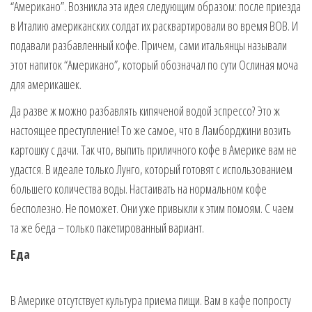
“Американо”. Возникла эта идея следующим образом: после приезда
в Италию американских солдат их расквартировали во время ВОВ. И
подавали разбавленный кофе. Причем, сами итальянцы называли
этот напиток “Американо”, который обозначал по сути Ослиная моча
для америкашек.
Да разве ж можно разбавлять кипяченой водой эспрессо? Это ж
настоящее преступление! То же самое, что в Ламборджини возить
картошку с дачи. Так что, выпить приличного кофе в Америке вам не
удастся. В идеале только Лунго, который готовят с использованием
большего количества воды. Настаивать на нормальном кофе
бесполезно. Не поможет. Они уже привыкли к этим помоям. С чаем
та же беда – только пакетированный вариант.
Еда
В Америке отсутствует культура приема пищи. Вам в кафе попросту