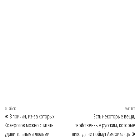
Beitragsnavigation
Vorheriger Beitrag
ZURÜCK
WEITER
Nä
8 причин, из-за которых
Есть некоторые вещи,
Козерогов можно считать
свойственные русским, которые
удивительными людьми
никогда не поймут Американцы