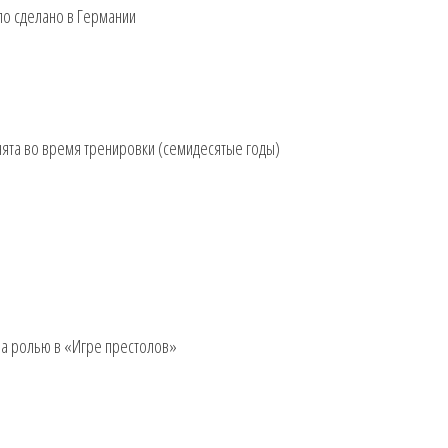
ло сделано в Германии
нята во время тренировки (семидесятые годы)
тна ролью в «Игре престолов»