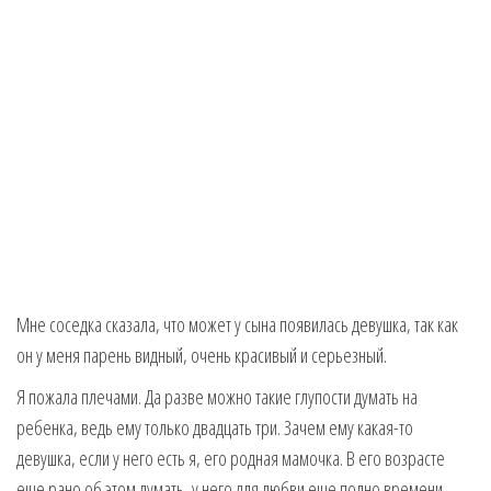
Мне соседка сказала, что может у сына появилась девушка, так как
он у меня парень видный, очень красивый и серьезный.
Я пожала плечами. Да разве можно такие глупости думать на
ребенка, ведь ему только двадцать три. Зачем ему какая-то
девушка, если у него есть я, его родная мамочка. В его возрасте
еще рано об этом думать, у него для любви еще полно времени.