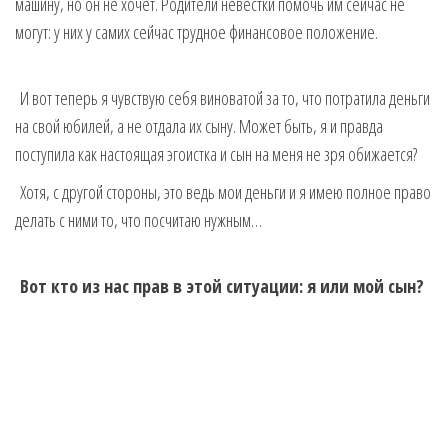
машину, но он не хочет. Родители невестки помочь им сейчас не
могут: у них у самих сейчас трудное финансовое положение.
И вот теперь я чувствую себя виноватой за то, что потратила деньги
на свой юбилей, а не отдала их сыну. Может быть, я и правда
поступила как настоящая эгоистка и сын на меня не зря обижается?
Хотя, с другой стороны, это ведь мои деньги и я имею полное право
делать с ними то, что посчитаю нужным…
Вот кто из нас прав в этой ситуации: я или мой сын?