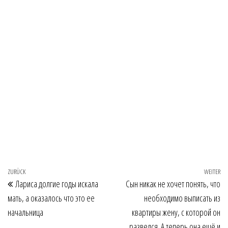
Beitragsnavigation
Vorheriger Beitrag
ZURÜCK
WEITER
Nä
Лариса долгие годы искала
Сын никак не хочет понять, что
мать, а оказалось что это ее
необходимо выписать из
начальница
квартиры жену, с которой он
развелся. А теперь она ещё и