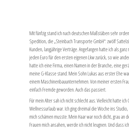
Mit fünfzig stand ich nach deutschen Maßstäben sehr orden
Spedition, die „Steinbach Transporte GmbH“: zwölf Sattelz
Kunden, langjährige Verträge. Angefangen hatte ich als ganz 
jeden Euro für den ersten eigenen Lkw zurück, so wie ander
hatte ich eine Firma, einen Namen in der Branche, eine ge
meine G-Klasse stand. Mein Sohn Lukas aus erster Ehe war 
einem Maschinenbauunternehmen. Von meiner ersten Frau h
einfach Fremde geworden. Auch das passiert.
Für mein Alter sah ich nicht schlecht aus. Vielleicht hatte i
Wellnessurlaub war. Ich ging dreimal die Woche ins Studio
mich schämen musste. Mein Haar war noch dicht, grau an d
Frauen mich ansahen, werde ich nicht leugnen. Und dass ich z