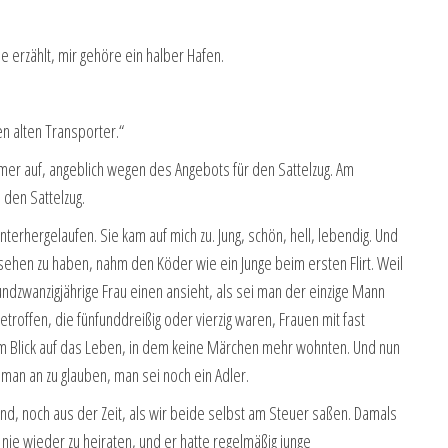
de erzählt, mir gehöre ein halber Hafen.
en alten Transporter.“
mer auf, angeblich wegen des Angebots für den Sattelzug. Am
 den Sattelzug.
nterhergelaufen. Sie kam auf mich zu. Jung, schön, hell, lebendig. Und
gesehen zu haben, nahm den Köder wie ein Junge beim ersten Flirt. Weil
fundzwanzigjährige Frau einen ansieht, als sei man der einzige Mann
getroffen, die fünfunddreißig oder vierzig waren, Frauen mit fast
m Blick auf das Leben, in dem keine Märchen mehr wohnten. Und nun
 man an zu glauben, man sei noch ein Adler.
eund, noch aus der Zeit, als wir beide selbst am Steuer saßen. Damals
nie wieder zu heiraten, und er hatte regelmäßig junge