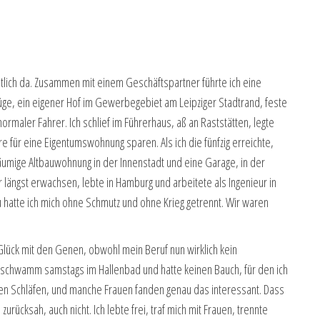
tlich da. Zusammen mit einem Geschäftspartner führte ich eine
üge, ein eigener Hof im Gewerbegebiet am Leipziger Stadtrand, feste
normaler Fahrer. Ich schlief im Führerhaus, aß an Raststätten, legte
e für eine Eigentumswohnung sparen. Als ich die fünfzig erreichte,
räumige Altbauwohnung in der Innenstadt und eine Garage, in der
längst erwachsen, lebte in Hamburg und arbeitete als Ingenieur in
atte ich mich ohne Schmutz und ohne Krieg getrennt. Wir waren
ch Glück mit den Genen, obwohl mein Beruf nun wirklich kein
, schwamm samstags im Hallenbad und hatte keinen Bauch, für den ich
en Schläfen, und manche Frauen fanden genau das interessant. Dass
urücksah, auch nicht. Ich lebte frei, traf mich mit Frauen, trennte