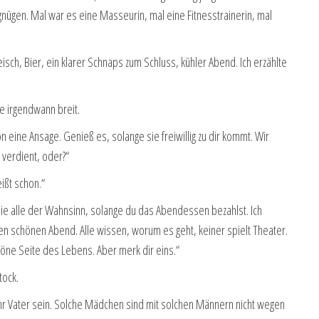
gnügen. Mal war es eine Masseurin, mal eine Fitnesstrainerin, mal
isch, Bier, ein klarer Schnaps zum Schluss, kühler Abend. Ich erzählte
te irgendwann breit.
n eine Ansage. Genieß es, solange sie freiwillig zu dir kommt. Wir
 verdient, oder?“
ißt schon.“
 sie alle der Wahnsinn, solange du das Abendessen bezahlst. Ich
einen schönen Abend. Alle wissen, worum es geht, keiner spielt Theater.
höne Seite des Lebens. Aber merk dir eins.“
tock.
t ihr Vater sein. Solche Mädchen sind mit solchen Männern nicht wegen