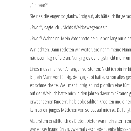
„Ein paar?“
Sie riss die Augen so glaubwürdig auf, als hätte ich ihr gera
„Zwölf“, sagte ich. „Nichts Weltbewegendes.“
„Zwölf? Wahnsinn. Mein Vater hatte sein Leben lang nur ein
Wir lachten. Dann redeten wir weiter. Sie nahm meine Num
nächsten Tag rief sie an. Nur ging es da längst nicht mehr um
Eines muss man von Anfang an verstehen: Nicht ich bin ihr hi
ich, ein Mann von fünfzig, der geglaubt hatte, schon alles 
es schmeichelte. Weil man fünfzig ist und plötzlich eine fün
auf der Welt. Ich hatte mich in den Jahren davor mit Frauen 
erwachsenen Kindern, halb abbezahlten Krediten und eine
kam so ein junges Mädchen von selbst auf mich zu. Da fängt
Als Erstem erzählte ich es Dieter. Dieter war mein alter Fr
war er sechsundfünfzig, zweimal geschieden, entschlossen 