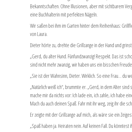
Bekanntschaften. Ohne Illusionen, aber mit sichtbarem Ver
eine Buchhalterin mit perfekten Nägeln.
Wir saßen bei ihm im Garten hinter dem Reihenhaus: Grillfle
von Laura.
Dieter hörte zu, drehte die Grillzange in der Hand und grins
„Gerd, du alter Hund. Fünfundzwanzig! Respekt. Das ist scho
sind nicht mehr zwanzig, wir haben uns ein bisschen Freude
„Sie ist der Wahnsinn, Dieter. Wirklich. So eine Frau… du we
„Natürlich weiß ich“, brummte er. „Gerd, in dem Alter sind
mache mir da nichts vor: Ich lade ein, ich zahle, ich habe 
Mach du auch deinen Spaß. Fahr mit ihr weg, zeig ihr die sc
Er zeigte mit der Grillzange auf mich, als wäre sie ein Zeiges
„Spaß haben ja. Heiraten nein. Auf keinen Fall. Du könntes