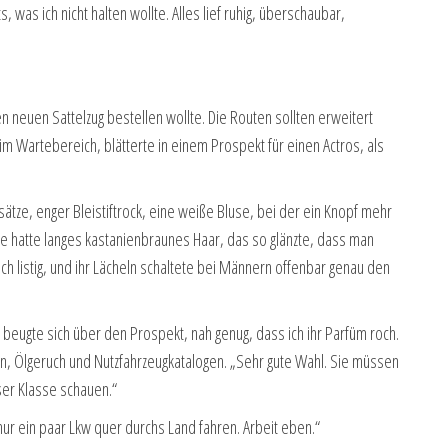
was ich nicht halten wollte. Alles lief ruhig, überschaubar,
en neuen Sattelzug bestellen wollte. Die Routen sollten erweitert
im Wartebereich, blätterte in einem Prospekt für einen Actros, als
sätze, enger Bleistiftrock, eine weiße Bluse, bei der ein Knopf mehr
Sie hatte langes kastanienbraunes Haar, das so glänzte, dass man
ich listig, und ihr Lächeln schaltete bei Männern offenbar genau den
nd beugte sich über den Prospekt, nah genug, dass ich ihr Parfüm roch.
eifen, Ölgeruch und Nutzfahrzeugkatalogen. „Sehr gute Wahl. Sie müssen
ser Klasse schauen.“
 nur ein paar Lkw quer durchs Land fahren. Arbeit eben.“