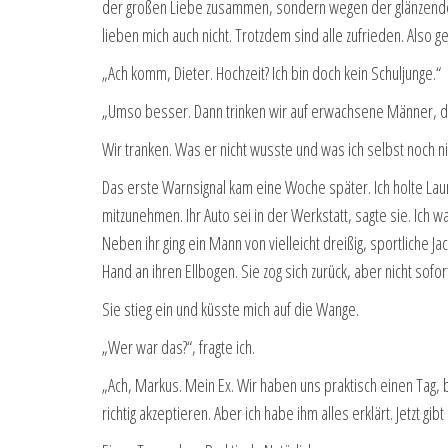
der großen Liebe zusammen, sondern wegen der glänzenden 
lieben mich auch nicht. Trotzdem sind alle zufrieden. Also g
„Ach komm, Dieter. Hochzeit? Ich bin doch kein Schuljunge.“
„Umso besser. Dann trinken wir auf erwachsene Männer, di
Wir tranken. Was er nicht wusste und was ich selbst noch nich
Das erste Warnsignal kam eine Woche später. Ich holte Laura
mitzunehmen. Ihr Auto sei in der Werkstatt, sagte sie. Ich 
Neben ihr ging ein Mann von vielleicht dreißig, sportliche Jac
Hand an ihren Ellbogen. Sie zog sich zurück, aber nicht sof
Sie stieg ein und küsste mich auf die Wange.
„Wer war das?“, fragte ich.
„Ach, Markus. Mein Ex. Wir haben uns praktisch einen Tag, b
richtig akzeptieren. Aber ich habe ihm alles erklärt. Jetzt gi