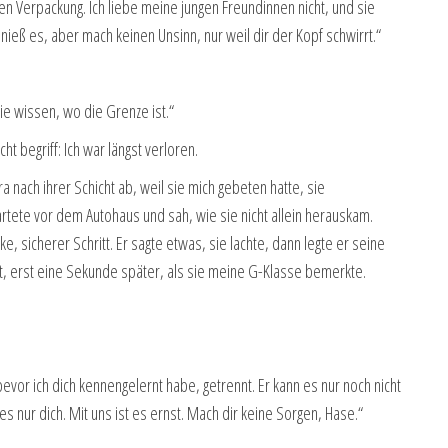
Verpackung. Ich liebe meine jungen Freundinnen nicht, und sie
enieß es, aber mach keinen Unsinn, nur weil dir der Kopf schwirrt.“
e wissen, wo die Grenze ist.“
t begriff: Ich war längst verloren.
 nach ihrer Schicht ab, weil sie mich gebeten hatte, sie
wartete vor dem Autohaus und sah, wie sie nicht allein herauskam.
ke, sicherer Schritt. Er sagte etwas, sie lachte, dann legte er seine
ort, erst eine Sekunde später, als sie meine G-Klasse bemerkte.
evor ich dich kennengelernt habe, getrennt. Er kann es nur noch nicht
bt es nur dich. Mit uns ist es ernst. Mach dir keine Sorgen, Hase.“