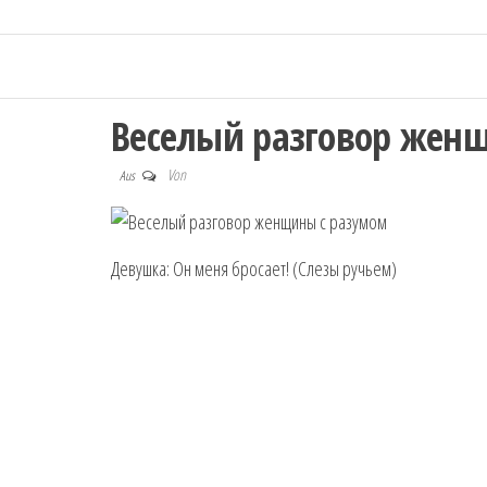
Веселый разговор жен
Von
Aus
Девушка: Он меня бросает! (Слезы ручьем)