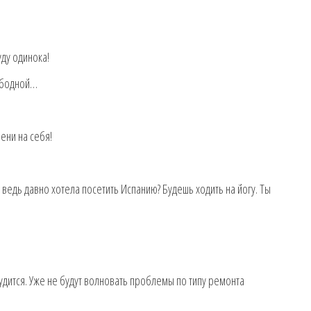
уду одинока!
вободной…
ени на себя!
ведь давно хотела посетить Испанию? Будешь ходить на йогу. Ты
удится. Уже не будут волновать проблемы по типу ремонта