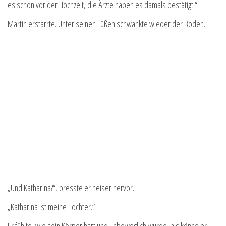
es schon vor der Hochzeit, die Ärzte haben es damals bestätigt.“
Martin erstarrte. Unter seinen Füßen schwankte wieder der Boden.
„Und Katharina?“, presste er heiser hervor.
„Katharina ist meine Tochter.“
Er fühlte, wie sein Körper hart und unbeweglich wurde, als könne er