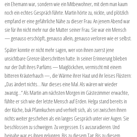
ein Ehemann war, sondern wie ein Mitbewohner, mit dem man kaum
noch ein echtes Gespräch führte. Martin hörte zu, nickte, und plötzlich
empfand er eine gefährliche Nähe zu dieser Frau. An jenem Abend war
sie für ihn nicht mehr nur die Mutter seiner Frau. Sie war ein Mensch
— genauso erschöpft, genauso allein, genauso verloren wie er selbst.
Später konnte er nicht mehr sagen, wer von ihnen zuerst jene
unsichtbare Grenze überschritten hatte. In seiner Erinnerung blieben
nur der Duft ihres Parfüms — Maiglöckchen, vermischt mit einem
bitteren Kräuterhauch —, die Wärme ihrer Haut und ihr leises Flüstern:
„Das ändert nichts… Nur dieses eine Mal. Als wären wir wieder
zwanzig…“ Als Martin am nächsten Morgen im Gästezimmer erwachte,
fühlte er sich wie der letzte Mensch auf Erden. Helga stand bereits in
der Küche, buk Pfannkuchen und verhielt sich, als sei zwischen ihnen
nichts weiter geschehen als ein langes Gespräch unter vier Augen. Sie
beschlossen zu schweigen. Zu vergessen. Es auszuradieren. Und
beinahe war es ihnen gelungen. Bis zu diesem Tag. Bis zu diesem