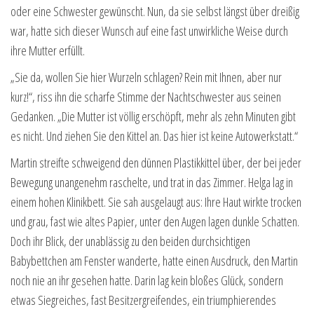
oder eine Schwester gewünscht. Nun, da sie selbst längst über dreißig
war, hatte sich dieser Wunsch auf eine fast unwirkliche Weise durch
ihre Mutter erfüllt.
„Sie da, wollen Sie hier Wurzeln schlagen? Rein mit Ihnen, aber nur
kurz!“, riss ihn die scharfe Stimme der Nachtschwester aus seinen
Gedanken. „Die Mutter ist völlig erschöpft, mehr als zehn Minuten gibt
es nicht. Und ziehen Sie den Kittel an. Das hier ist keine Autowerkstatt.“
Martin streifte schweigend den dünnen Plastikkittel über, der bei jeder
Bewegung unangenehm raschelte, und trat in das Zimmer. Helga lag in
einem hohen Klinikbett. Sie sah ausgelaugt aus: Ihre Haut wirkte trocken
und grau, fast wie altes Papier, unter den Augen lagen dunkle Schatten.
Doch ihr Blick, der unablässig zu den beiden durchsichtigen
Babybettchen am Fenster wanderte, hatte einen Ausdruck, den Martin
noch nie an ihr gesehen hatte. Darin lag kein bloßes Glück, sondern
etwas Siegreiches, fast Besitzergreifendes, ein triumphierendes