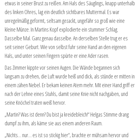
etwas in seiner Brust zu reißen. Am Hals des Säuglings, knapp unterhalb
des linken Ohres, lag ein deutlich sichtbares Muttermal. Es war
unregelmäßig geformt, seltsam gezackt, ungefähr so groß wie eine
kleine Münze. In Martins Kopf explodierte ein stummer Schlag.
Dasselbe Mal. Ganz genau dasselbe. An derselben Stelle trug er es
seit seiner Geburt. Wie von selbst fuhr seine Hand an den eigenen
Hals, und unter seinen Fingern spürte er eine Ader rasen.
Das Zimmer kippte vor seinen Augen. Die Wände begannen sich
langsam zu drehen, die Luft wurde heiß und dick, als stünde er mitten in
einem zähen Nebel. Er bekam keinen Atem mehr. Mit einer Hand griff er
nach der Lehne eines Stuhls, damit seine Knie nicht nachgaben, und
seine Knöchel traten weiß hervor.
„Martin? Was ist denn? Du bist ja kreidebleich!“ Helgas Stimme drang
dumpf zu ihm, als käme sie aus einem anderen Raum.
„Nichts… nur… es ist so stickig hier“, brachte er mühsam hervor und