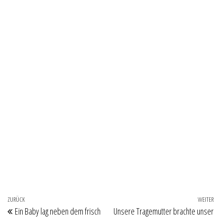
Beitragsnavigation
Vorheriger Beitrag
ZURÜCK
WEITER
Nä
Ein Baby lag neben dem frisch
Unsere Tragemutter brachte unser