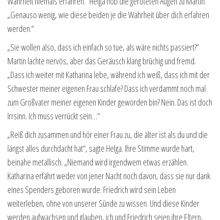
Wahrheit niemals erfahren.“ Helga hob die geröteten Augen zu Martin.
„Genauso wenig, wie diese beiden je die Wahrheit über dich erfahren
werden.“
„Sie wollen also, dass ich einfach so tue, als wäre nichts passiert?“
Martin lachte nervös, aber das Geräusch klang brüchig und fremd.
„Dass ich weiter mit Katharina lebe, während ich weiß, dass ich mit der
Schwester meiner eigenen Frau schlafe? Dass ich verdammt noch mal
zum Großvater meiner eigenen Kinder geworden bin? Nein. Das ist doch
Irrsinn. Ich muss verrückt sein…“
„Reiß dich zusammen und hör einer Frau zu, die älter ist als du und die
längst alles durchdacht hat“, sagte Helga. Ihre Stimme wurde hart,
beinahe metallisch. „Niemand wird irgendwem etwas erzählen.
Katharina erfährt weder von jener Nacht noch davon, dass sie nur dank
eines Spenders geboren wurde. Friedrich wird sein Leben
weiterleben, ohne von unserer Sünde zu wissen. Und diese Kinder
werden aufwachsen und glauben, ich und Friedrich seien ihre Eltern,