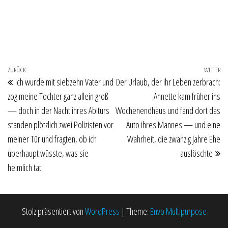
Beitragsnavigation
Vorheriger Beitrag
ZURÜCK
WEITER
Nä
Ich wurde mit siebzehn Vater und
Der Urlaub, der ihr Leben zerbrach:
zog meine Tochter ganz allein groß
Annette kam früher ins
— doch in der Nacht ihres Abiturs
Wochenendhaus und fand dort das
standen plötzlich zwei Polizisten vor
Auto ihres Mannes — und eine
meiner Tür und fragten, ob ich
Wahrheit, die zwanzig Jahre Ehe
überhaupt wüsste, was sie
auslöschte
heimlich tat
Stolz präsentiert von
WordPress
|
Theme:
Envo Multipurpose