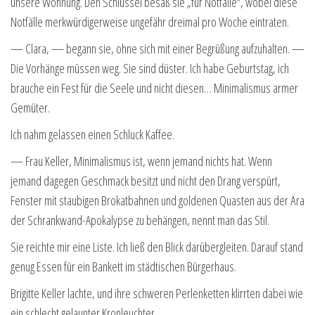
unsere Wohnung. Den Schlüssel besaß sie „für Notfälle“, wobei diese
Notfälle merkwürdigerweise ungefähr dreimal pro Woche eintraten.
— Clara, — begann sie, ohne sich mit einer Begrüßung aufzuhalten. —
Die Vorhänge müssen weg. Sie sind düster. Ich habe Geburtstag, ich
brauche ein Fest für die Seele und nicht diesen… Minimalismus armer
Gemüter.
Ich nahm gelassen einen Schluck Kaffee.
— Frau Keller, Minimalismus ist, wenn jemand nichts hat. Wenn
jemand dagegen Geschmack besitzt und nicht den Drang verspürt,
Fenster mit staubigen Brokatbahnen und goldenen Quasten aus der Ära
der Schrankwand-Apokalypse zu behängen, nennt man das Stil.
Sie reichte mir eine Liste. Ich ließ den Blick darübergleiten. Darauf stand
genug Essen für ein Bankett im städtischen Bürgerhaus.
Brigitte Keller lachte, und ihre schweren Perlenketten klirrten dabei wie
ein schlecht gelaunter Kronleuchter.